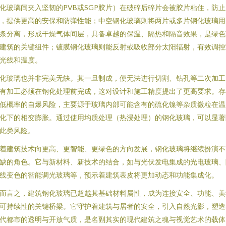
化玻璃间夹入坚韧的PVB或SGP胶片）在破碎后碎片会被胶片粘住，防止
，提供更高的安保和防弹性能；中空钢化玻璃则将两片或多片钢化玻璃用
条分离，形成干燥气体间层，具备卓越的保温、隔热和隔音效果，是绿色
建筑的关键组件；镀膜钢化玻璃则能反射或吸收部分太阳辐射，有效调控
光线和温度。
化玻璃也并非完美无缺。其一旦制成，便无法进行切割、钻孔等二次加工
有加工必须在钢化处理前完成，这对设计和施工精度提出了更高要求。存
低概率的自爆风险，主要源于玻璃内部可能含有的硫化镍等杂质微粒在温
化下的相变膨胀。通过使用均质处理（热浸处理）的钢化玻璃，可以显著
此类风险。
着建筑技术向更高、更智能、更绿色的方向发展，钢化玻璃将继续扮演不
缺的角色。它与新材料、新技术的结合，如与光伏发电集成的光电玻璃、
线变色的智能调光玻璃等，预示着建筑表皮将更加动态和功能集成化。
而言之，建筑钢化玻璃已超越其基础材料属性，成为连接安全、功能、美
可持续性的关键桥梁。它守护着建筑与居者的安全，引入自然光影，塑造
代都市的透明与开放气质，是名副其实的现代建筑之魂与视觉艺术的载体