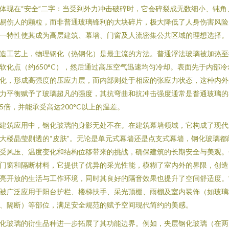
体现在“安全”二字：当受到外力冲击破碎时，它会碎裂成无数细小、钝角
易伤人的颗粒，而非普通玻璃锋利的大块碎片，极大降低了人身伤害风险
一特性使其成为高层建筑、幕墙、门窗及人流密集公共区域的理想选择。
造工艺上，物理钢化（热钢化）是最主流的方法。普通浮法玻璃被加热至
软化点（约650°C），然后通过高压空气迅速均匀冷却。表面先于内部冷
化，形成高强度的压应力层，而内部则处于相应的张应力状态，这种内外
力平衡赋予了玻璃超凡的强度，其抗弯曲和抗冲击强度通常是普通玻璃的
5倍，并能承受高达200°C以上的温差。
建筑应用中，钢化玻璃的身影无处不在。在建筑幕墙领域，它构成了现代
大楼晶莹剔透的“皮肤”。无论是单元式幕墙还是点支式幕墙，钢化玻璃都
受风压、温度变化和结构位移带来的挑战，确保建筑的长期安全与美观。
门窗和隔断材料，它提供了优异的采光性能，模糊了室内外的界限，创造
亮开放的生活与工作环境，同时其良好的隔音效果也提升了空间舒适度。
被广泛应用于阳台护栏、楼梯扶手、采光顶棚、雨棚及室内装饰（如玻璃
、隔断）等部位，满足安全规范的赋予空间现代简约的美感。
化玻璃的衍生品种进一步拓展了其功能边界。例如，夹层钢化玻璃（在两